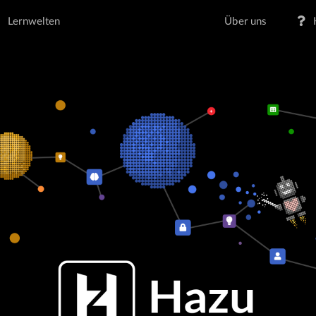
Lernwelten
Über uns
H
>