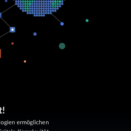
t!
logien ermöglichen